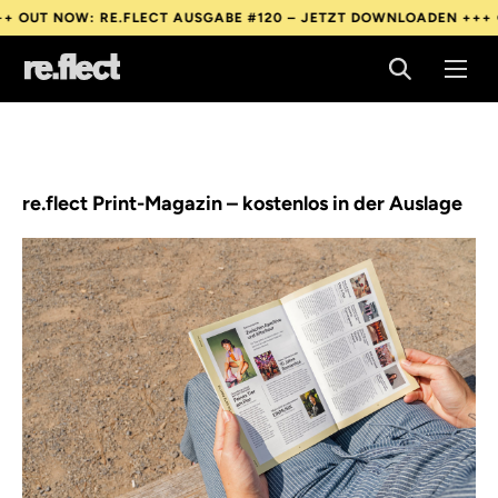
OUT NOW: RE.FLECT AUSGABE #120 – JETZT DOWNLOADEN +++
OU
OUT NOW: RE.FLECT AUSGABE #120 – JETZT DOWNLOADEN +++
OU
OUT NOW: RE.FLECT AUSGABE #120 – JETZT DOWNLOADEN +++
OU
re.flect Print-Magazin – kostenlos in der Auslage