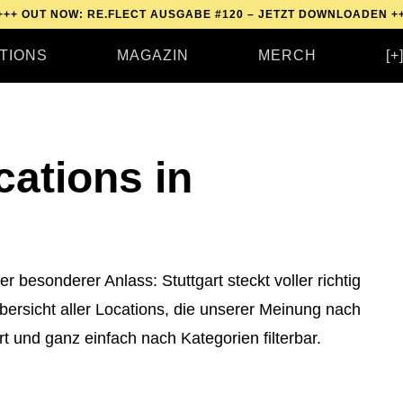
T NOW: RE.FLECT AUSGABE #120 – JETZT DOWNLOADEN +++
OUT 
TIONS
MAGAZIN
MERCH
[+
cations in
besonderer Anlass: Stuttgart steckt voller richtig
Übersicht aller Locations, die unserer Meinung nach
rt und ganz einfach nach Kategorien filterbar.