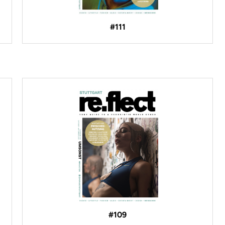
#111
#109