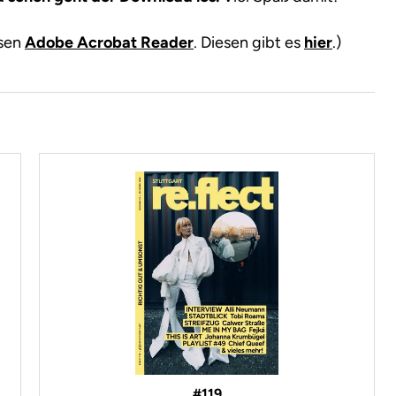
osen
Adobe Acrobat Reader
. Diesen gibt es
hier
.)
#119