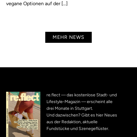
vegane Optionen auf der […]
MEHR NEWS
re.flect — das kostenlose Stadt- und
Lifestyle-Magazin — erscheint alle
drei Monate in Stuttgart.
Und dazwischen? Gibt es hier Neues
aus der Redaktion, aktuelle
Fundstücke und Szenegeflüster.