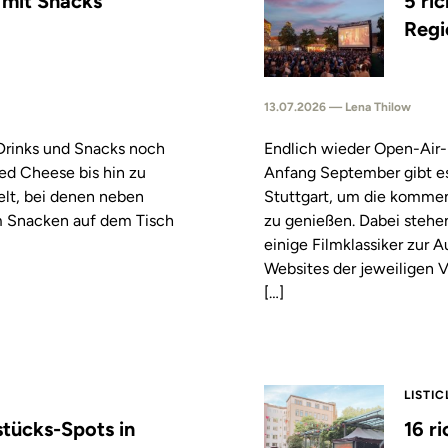
s mit Snacks
5 ri
Regi
13.07.2026 — Lena Thilow
 Drinks und Snacks noch
Endlich wieder Open-Air-
led Cheese bis hin zu
Anfang September gibt es
elt, bei denen neben
Stuttgart, um die komm
m Snacken auf dem Tisch
zu genießen. Dabei stehe
einige Filmklassiker zur
Websites der jeweiligen V
[…]
LISTIC
stücks-Spots in
16 r