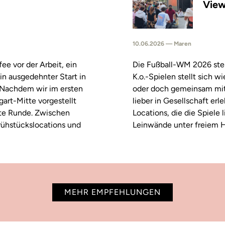
View
10.06.2026 — Maren
fee vor der Arbeit, ein
Die Fußball-WM 2026 steh
in ausgedehnter Start in
K.o.-Spielen stellt sich 
. Nachdem wir im ersten
oder doch gemeinsam mitf
tgart-Mitte vorgestellt
lieber in Gesellschaft erl
ste Runde. Zwischen
Locations, die die Spiele
rühstückslocations und
Leinwände unter freiem H
MEHR EMPFEHLUNGEN