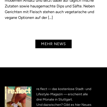
modernen Ansatz und setzt dabei auf täglich frische
Zutaten sowie hausgemachte Dips und Säfte. Neben
Gerichten mit Fleisch stehen auch vegetarische und
vegane Optionen auf der […]
MEHR NEWS
re.flect — das kostenlose Stadt- und
Lifestyle-Magazin — erscheint alle
drei Monate in Stuttgart.
Und dazwischen? Gibt es hier Neues