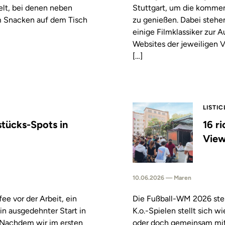
elt, bei denen neben
Stuttgart, um die komm
m Snacken auf dem Tisch
zu genießen. Dabei stehe
einige Filmklassiker zur
Websites der jeweiligen V
[…]
LISTIC
stücks-Spots in
16 r
View
10.06.2026 — Maren
fee vor der Arbeit, ein
Die Fußball-WM 2026 steh
in ausgedehnter Start in
K.o.-Spielen stellt sich 
. Nachdem wir im ersten
oder doch gemeinsam mitf