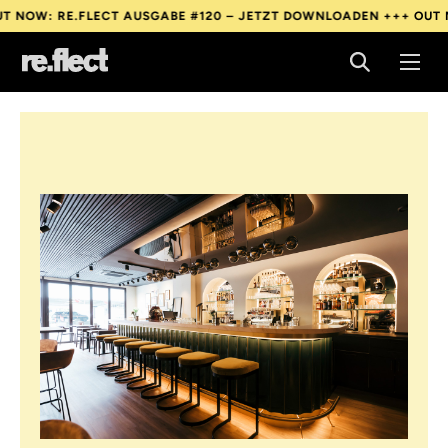
: RE.FLECT AUSGABE #120 – JETZT DOWNLOADEN +++
OUT NOW: 
: RE.FLECT AUSGABE #120 – JETZT DOWNLOADEN +++
OUT NOW: 
: RE.FLECT AUSGABE #120 – JETZT DOWNLOADEN +++
OUT NOW: 