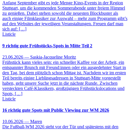
Anfang September gibt es jede Menge Kino-Events in der Region
Stuttgart, um die kommenden Sommerabende unter freiem Himmel
zu genießen. Dabei stehen sowohl die neuesten Blockbuster als
auch einige Filmklassiker zur Auswahl – mehr zum Programm gibt’s
auf den Websites der jeweiligen Veranstaltungen. Freuen darf man
sich auf: […]
Listicle
9 richtig gute Frühstücks-Spots in Mitte Teil 2
23.06.2026 — Saskia-Jacqueline Moritz
Frühstück kann vieles sein: ein schneller Kaffee vor der Arbeit, ein
entspannter Brunch mit Freund:innen oder ein ausgedehnter Start in
den Tag, bei dem plötzlich schon Mittag ist. Nachdem wir im ersten
Teil bereits einige Lieblingsadressen in Stuttgart-Mitte vorgestellt
haben, geht unsere Suche jetzt in die nächste Runde. Zwischen
versteckten Café-Klassikern, großzügigen Frühstückslocations und
Spots, […]
Listicle
16 richtig gute Spots mit Public Viewing zur WM 2026
10.06.2026 — Maren
Die Fußball-WM 2026 steht vor der Tür und spätestens mit den