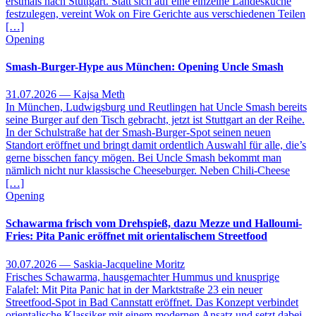
erstmals nach Stuttgart. Statt sich auf eine einzelne Landesküche
festzulegen, vereint Wok on Fire Gerichte aus verschiedenen Teilen
[…]
Opening
Smash-Burger-Hype aus München: Opening Uncle Smash
31.07.2026 — Kajsa Meth
In München, Ludwigsburg und Reutlingen hat Uncle Smash bereits
seine Burger auf den Tisch gebracht, jetzt ist Stuttgart an der Reihe.
In der Schulstraße hat der Smash-Burger-Spot seinen neuen
Standort eröffnet und bringt damit ordentlich Auswahl für alle, die’s
gerne bisschen fancy mögen. Bei Uncle Smash bekommt man
nämlich nicht nur klassische Cheeseburger. Neben Chili-Cheese
[…]
Opening
Schawarma frisch vom Drehspieß, dazu Mezze und Halloumi-
Fries: Pita Panic eröffnet mit orientalischem Streetfood
30.07.2026 — Saskia-Jacqueline Moritz
Frisches Schawarma, hausgemachter Hummus und knusprige
Falafel: Mit Pita Panic hat in der Marktstraße 23 ein neuer
Streetfood-Spot in Bad Cannstatt eröffnet. Das Konzept verbindet
orientalische Klassiker mit einem modernen Ansatz und setzt dabei