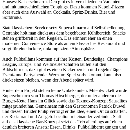
Hauses: Kaiserschmarrn. Den gibt es in verschiedenen Varianten
und mit unterschiedlichen Toppings. Dazu kommen Napoli-Pizzen
aber auch eine Auswahl an Cocktails, Spritz-Drinks, Bier und
Softdrinks.
Statt klassischem Service setzt Superschmarrn auf Selbstbedienung.
Getränke holt man direkt aus dem begehbaren Kühlbereich, Snacks
stehen griffbereit in den Regalen. Das erinnert eher an einen
modernen Convenience-Store als an ein klassisches Restaurant und
sorgt für eine lockere, unkomplizierte Atmosphäre.
Auch Fußballfans kommen auf ihre Kosten. Bundesliga, Champions
League, Europa- und Weltmeisterschaften laufen auf den
Bildschirmen, dazu gibt es einen Kickerbereich und regelmäßige
Event- und Partyabende. Wer zum Spiel vorbeikommt, kann also
direkt sitzen bleiben, wenn der Abend später wird.
Hinter dem Projekt stehen keine Unbekannten. Mitentwickelt wurde
Superschmarrn von Thomas Hirschberger, der unter anderem die
Burger-Kette Hans im Glück sowie das Texmex-Konzept Sausalitos
mitgegründet hat. Gemeinsam mit den Gastronomen Patrick Düwel
und dessen Bruder Philip verfolgt er die Idee, einen Ort zu schaffen,
der Restaurant und Ausgeh-Location miteinander verbindet. Statt
auf das klassische Bar-Konzept setzt das Trio allerdings auf einen
deutlich breiteren Ansatz: Essen, Drinks, Fußballübertragungen und