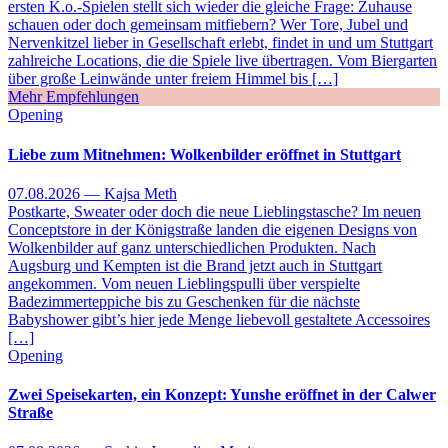
ersten K.o.-Spielen stellt sich wieder die gleiche Frage: Zuhause
schauen oder doch gemeinsam mitfiebern? Wer Tore, Jubel und
Nervenkitzel lieber in Gesellschaft erlebt, findet in und um Stuttgart
zahlreiche Locations, die die Spiele live übertragen. Vom Biergarten
über große Leinwände unter freiem Himmel bis […]
Mehr Empfehlungen
Opening
Liebe zum Mitnehmen: Wolkenbilder eröffnet in Stuttgart
07.08.2026 — Kajsa Meth
Postkarte, Sweater oder doch die neue Lieblingstasche? Im neuen
Conceptstore in der Königstraße landen die eigenen Designs von
Wolkenbilder auf ganz unterschiedlichen Produkten. Nach
Augsburg und Kempten ist die Brand jetzt auch in Stuttgart
angekommen. Vom neuen Lieblingspulli über verspielte
Badezimmerteppiche bis zu Geschenken für die nächste
Babyshower gibt’s hier jede Menge liebevoll gestaltete Accessoires
[…]
Opening
Zwei Speisekarten, ein Konzept: Yunshe eröffnet in der Calwer
Straße