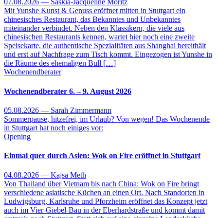
07.08.2026 — Saskia-Jacqueline Moritz
Mit Yunshe Kunst & Genuss eröffnet mitten in Stuttgart ein
chinesisches Restaurant, das Bekanntes und Unbekanntes
miteinander verbindet. Neben den Klassikern, die viele aus
chinesischen Restaurants kennen, wartet hier noch eine zweite
Speisekarte, die authentische Spezialitäten aus Shanghai bereithält
und erst auf Nachfrage zum Tisch kommt. Eingezogen ist Yunshe in
die Räume des ehemaligen Bull […]
Wochenendberater
Wochenendberater 6. – 9. August 2026
05.08.2026 — Sarah Zimmermann
Sommerpause, hitzefrei, im Urlaub? Von wegen! Das Wochenende
in Stuttgart hat noch einiges vor:
Opening
Einmal quer durch Asien: Wok on Fire eröffnet in Stuttgart
04.08.2026 — Kajsa Meth
Von Thailand über Vietnam bis nach China: Wok on Fire bringt
verschiedene asiatische Küchen an einen Ort. Nach Standorten in
Ludwigsburg, Karlsruhe und Pforzheim eröffnet das Konzept jetzt
auch im Vier-Giebel-Bau in der Eberhardstraße und kommt damit