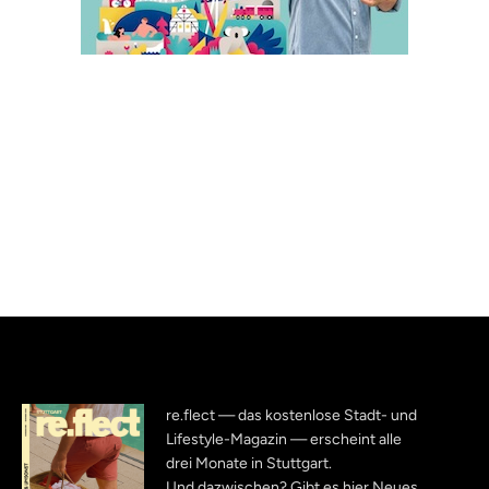
re.flect — das kostenlose Stadt- und
Lifestyle-Magazin — erscheint alle
drei Monate in Stuttgart.
Und dazwischen? Gibt es hier Neues