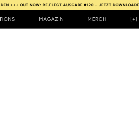
EN +++
OUT NOW: RE.FLECT AUSGABE #120 – JETZT DOWNLOADEN
TIONS
MAGAZIN
MERCH
[+]