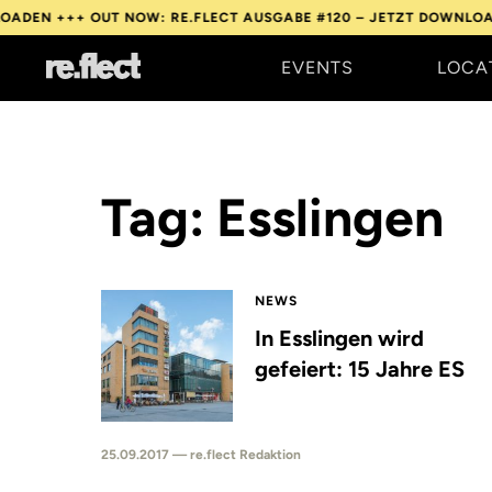
ADEN +++
OUT NOW: RE.FLECT AUSGABE #120 – JETZT DOWNLOAD
EVENTS
LOCA
Tag: Esslingen
NEWS
In Esslingen wird
gefeiert: 15 Jahre ES
25.09.2017 — re.flect Redaktion