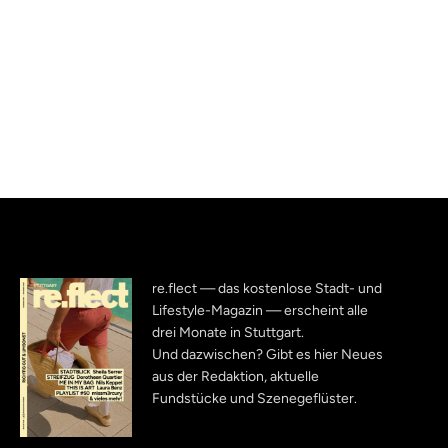
re.flect — das kostenlose Stadt- und
Lifestyle-Magazin — erscheint alle
drei Monate in Stuttgart.
Und dazwischen? Gibt es hier Neues
aus der Redaktion, aktuelle
Fundstücke und Szenegeflüster.