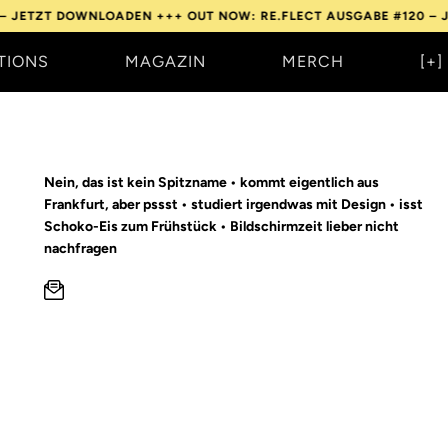
 DOWNLOADEN +++
OUT NOW: RE.FLECT AUSGABE #120 – JETZT D
TIONS
MAGAZIN
MERCH
[+]
Nein, das ist kein Spitzname • kommt eigentlich aus
Frankfurt, aber pssst • studiert irgendwas mit Design • isst
Schoko-Eis zum Frühstück • Bildschirmzeit lieber nicht
nachfragen