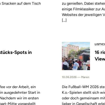
m Snacken auf dem Tisch
zu genießen. Dabei stehe
einige Filmklassiker zur
Websites der jeweiligen V
[…]
LISTIC
stücks-Spots in
16 r
View
10.06.2026 — Maren
fee vor der Arbeit, ein
Die Fußball-WM 2026 steh
in ausgedehnter Start in
K.o.-Spielen stellt sich 
. Nachdem wir im ersten
oder doch gemeinsam mitf
tgart-Mitte vorgestellt
lieber in Gesellschaft erl