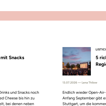
LISTIC
s mit Snacks
5 ri
Regi
13.07.2026 — Lena Thilow
 Drinks und Snacks noch
Endlich wieder Open-Air-
led Cheese bis hin zu
Anfang September gibt es
elt, bei denen neben
Stuttgart, um die komm