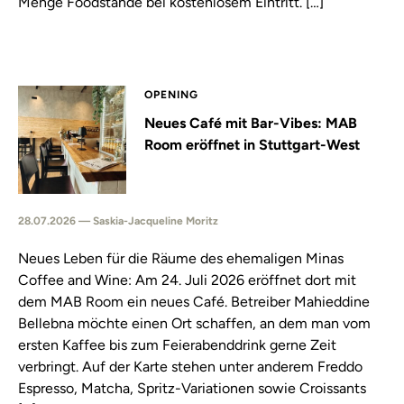
Menge Foodstände bei kostenlosem Eintritt. […]
OPENING
Neues Café mit Bar-Vibes: MAB
Room eröffnet in Stuttgart-West
28.07.2026 — Saskia-Jacqueline Moritz
Neues Leben für die Räume des ehemaligen Minas
Coffee and Wine: Am 24. Juli 2026 eröffnet dort mit
dem MAB Room ein neues Café. Betreiber Mahieddine
Bellebna möchte einen Ort schaffen, an dem man vom
ersten Kaffee bis zum Feierabenddrink gerne Zeit
verbringt. Auf der Karte stehen unter anderem Freddo
Espresso, Matcha, Spritz-Variationen sowie Croissants