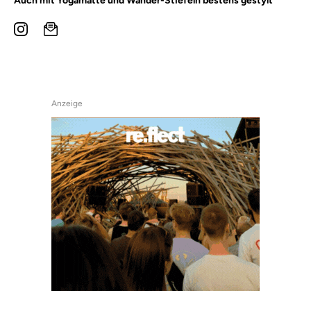
Auch mit Yogamatte und Wander-Stiefeln bestens gestylt
Anzeige