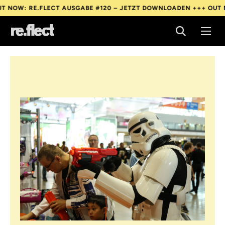
: RE.FLECT AUSGABE #120 – JETZT DOWNLOADEN +++
OUT NOW: 
: RE.FLECT AUSGABE #120 – JETZT DOWNLOADEN +++
OUT NOW: 
: RE.FLECT AUSGABE #120 – JETZT DOWNLOADEN +++
OUT NOW: 