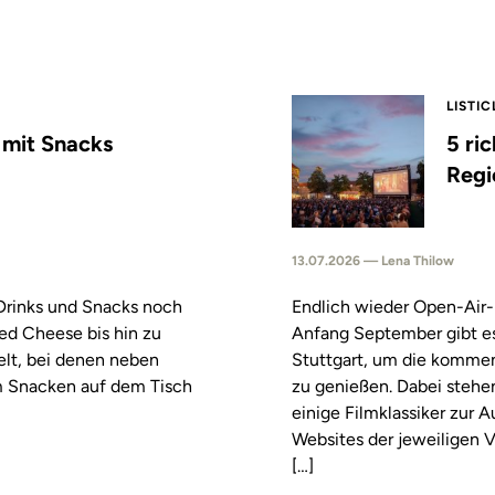
LISTIC
s mit Snacks
5 ri
Regi
13.07.2026 — Lena Thilow
 Drinks und Snacks noch
Endlich wieder Open-Air-
led Cheese bis hin zu
Anfang September gibt es
elt, bei denen neben
Stuttgart, um die komm
m Snacken auf dem Tisch
zu genießen. Dabei stehe
einige Filmklassiker zur
Websites der jeweiligen V
[…]