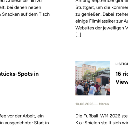
led Cheese bis hin zu
Anfang September gibt es
elt, bei denen neben
Stuttgart, um die komm
m Snacken auf dem Tisch
zu genießen. Dabei stehe
einige Filmklassiker zur
Websites der jeweiligen V
[…]
LISTIC
stücks-Spots in
16 r
View
10.06.2026 — Maren
fee vor der Arbeit, ein
Die Fußball-WM 2026 steh
in ausgedehnter Start in
K.o.-Spielen stellt sich 