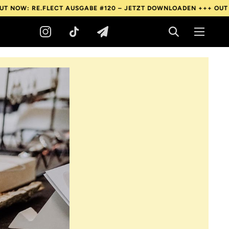
LECT AUSGABE #120 – JETZT DOWNLOADEN +++
OUT NOW: RE.FLE