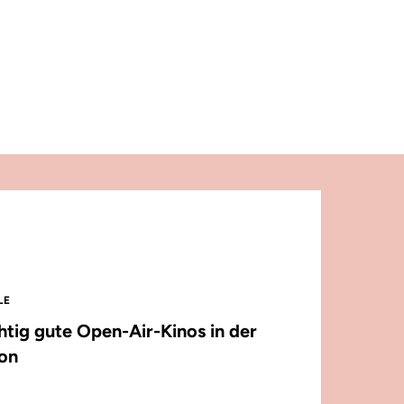
LE
chtig gute Open-Air-Kinos in der
on