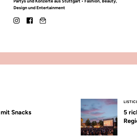
Partys und Konzerte aus Stuttgart • Fashion, Beauty,
Design und Entertainment
LISTIC
s mit Snacks
5 ri
Regi