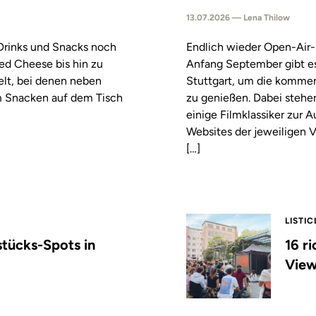
13.07.2026 — Lena Thilow
 Drinks und Snacks noch
Endlich wieder Open-Air-
led Cheese bis hin zu
Anfang September gibt es
elt, bei denen neben
Stuttgart, um die komm
m Snacken auf dem Tisch
zu genießen. Dabei stehe
einige Filmklassiker zur
Websites der jeweiligen V
[…]
LISTIC
stücks-Spots in
16 r
View