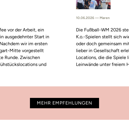
10.06.2026 — Maren
fee vor der Arbeit, ein
Die Fußball-WM 2026 steh
in ausgedehnter Start in
K.o.-Spielen stellt sich 
. Nachdem wir im ersten
oder doch gemeinsam mitf
tgart-Mitte vorgestellt
lieber in Gesellschaft erl
ste Runde. Zwischen
Locations, die die Spiele
rühstückslocations und
Leinwände unter freiem H
MEHR EMPFEHLUNGEN