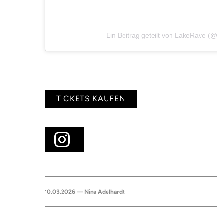
Ein Beitrag geteilt von LakeRave (
TICKETS KAUFEN
10.03.2026 — Nina Adelhardt