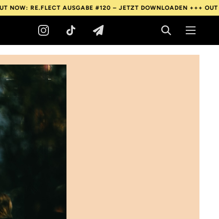
E.FLECT AUSGABE #120 – JETZT DOWNLOADEN +++
OUT NOW: RE.