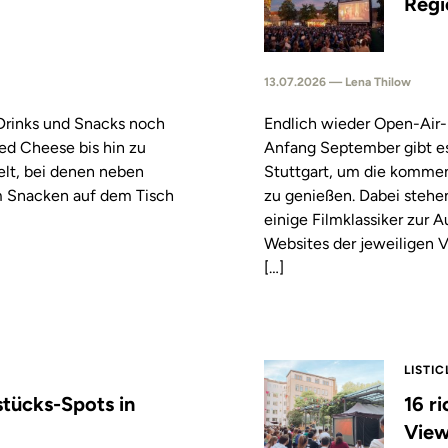
Regi
13.07.2026 — Lena Thilow
 Drinks und Snacks noch
Endlich wieder Open-Air-
led Cheese bis hin zu
Anfang September gibt es
elt, bei denen neben
Stuttgart, um die komm
m Snacken auf dem Tisch
zu genießen. Dabei stehe
einige Filmklassiker zur
Websites der jeweiligen V
[…]
LISTIC
stücks-Spots in
16 r
View