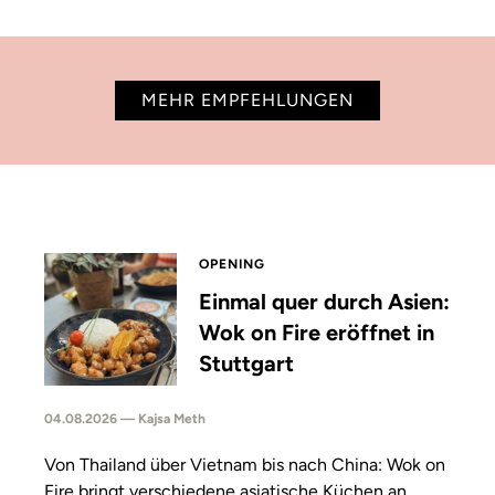
MEHR EMPFEHLUNGEN
OPENING
Einmal quer durch Asien:
Wok on Fire eröffnet in
Stuttgart
04.08.2026 — Kajsa Meth
Von Thailand über Vietnam bis nach China: Wok on
Fire bringt verschiedene asiatische Küchen an