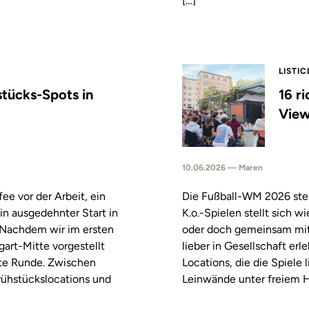
[…]
LISTIC
stücks-Spots in
16 r
View
10.06.2026 — Maren
fee vor der Arbeit, ein
Die Fußball-WM 2026 steh
in ausgedehnter Start in
K.o.-Spielen stellt sich 
. Nachdem wir im ersten
oder doch gemeinsam mitf
tgart-Mitte vorgestellt
lieber in Gesellschaft erl
ste Runde. Zwischen
Locations, die die Spiele
rühstückslocations und
Leinwände unter freiem H