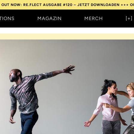
: RE.FLECT AUSGABE #120 – JETZT DOWNLOADEN +++
OUT NOW: R
TIONS
MAGAZIN
MERCH
[+]