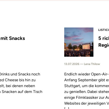
LISTIC
s mit Snacks
5 ri
Regi
13.07.2026 — Lena Thilow
 Drinks und Snacks noch
Endlich wieder Open-Air-
led Cheese bis hin zu
Anfang September gibt es
elt, bei denen neben
Stuttgart, um die komm
m Snacken auf dem Tisch
zu genießen. Dabei stehe
einige Filmklassiker zur
Websites der jeweiligen V