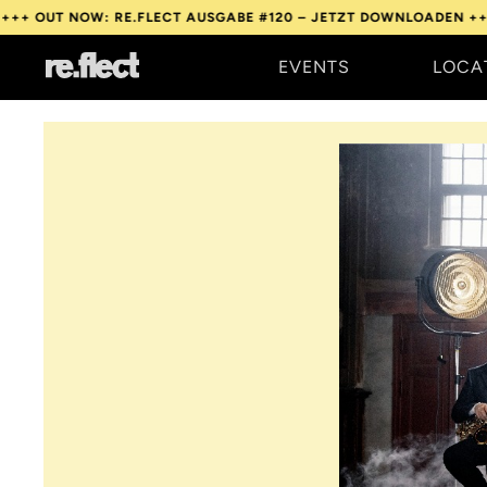
OW: RE.FLECT AUSGABE #120 – JETZT DOWNLOADEN +++
OUT NOW
EVENTS
LOCA