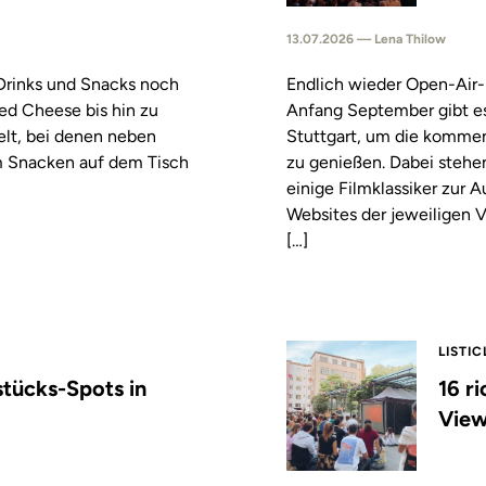
13.07.2026 — Lena Thilow
 Drinks und Snacks noch
Endlich wieder Open-Air-
led Cheese bis hin zu
Anfang September gibt es
elt, bei denen neben
Stuttgart, um die komm
m Snacken auf dem Tisch
zu genießen. Dabei stehe
einige Filmklassiker zur
Websites der jeweiligen V
[…]
LISTIC
stücks-Spots in
16 r
View