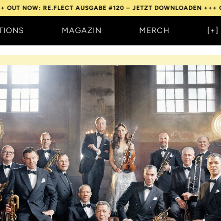
: RE.FLECT AUSGABE #120 – JETZT DOWNLOADEN +++
OUT NOW: R
TIONS
MAGAZIN
MERCH
[+]