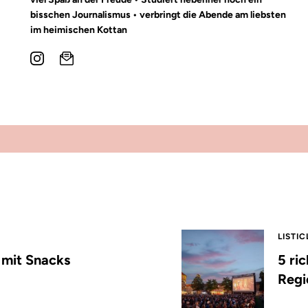
bisschen Journalismus • verbringt die Abende am liebsten
im heimischen Kottan
LISTIC
s mit Snacks
5 ri
Regi