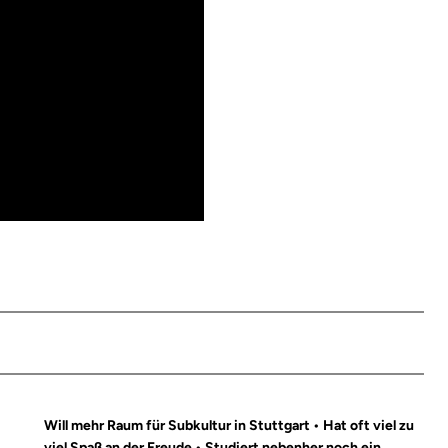
Will mehr Raum für Subkultur in Stuttgart • Hat oft viel zu
viel Spaß an der Freude • Studiert nebenher noch ein