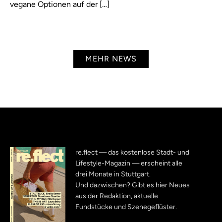
vegane Optionen auf der […]
MEHR NEWS
re.flect — das kostenlose Stadt- und
Lifestyle-Magazin — erscheint alle
drei Monate in Stuttgart.
Und dazwischen? Gibt es hier Neues
aus der Redaktion, aktuelle
Fundstücke und Szenegeflüster.