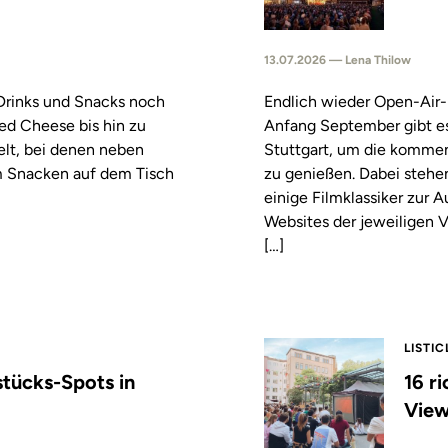
13.07.2026 — Lena Thilow
 Drinks und Snacks noch
Endlich wieder Open-Air-
led Cheese bis hin zu
Anfang September gibt es
elt, bei denen neben
Stuttgart, um die komm
m Snacken auf dem Tisch
zu genießen. Dabei stehe
einige Filmklassiker zur
Websites der jeweiligen V
[…]
LISTIC
stücks-Spots in
16 r
View