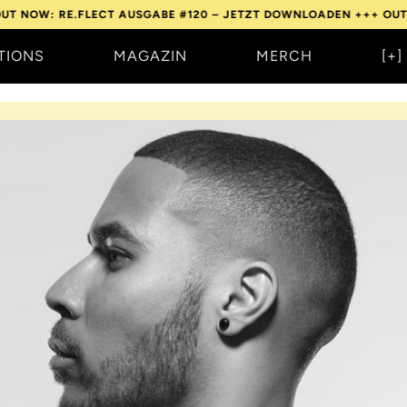
RE.FLECT AUSGABE #120 – JETZT DOWNLOADEN +++
OUT NOW: RE.
TIONS
MAGAZIN
MERCH
[+]