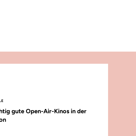
LE
chtig gute Open-Air-Kinos in der
on