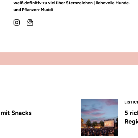
weiß definitiv zu viel über Sternzeichen | liebevolle Hunde-
und Pflanzen-Muddi
LISTIC
s mit Snacks
5 ri
Regi