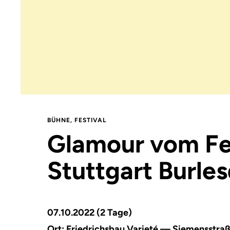
BÜHNE
,
FESTIVAL
Glamour vom Fe
Stuttgart Burle
07.10.2022 (2 Tage)
Ort:
Fried­richs­bau Va­rieté — Siemensstra