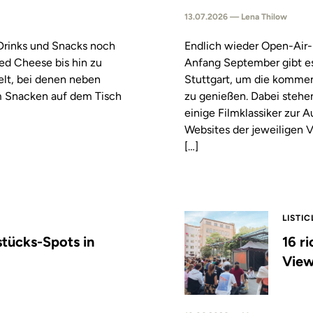
13.07.2026 — Lena Thilow
 Drinks und Snacks noch
Endlich wieder Open-Air-
led Cheese bis hin zu
Anfang September gibt es
elt, bei denen neben
Stuttgart, um die komm
m Snacken auf dem Tisch
zu genießen. Dabei stehe
einige Filmklassiker zur
Websites der jeweiligen V
[…]
LISTIC
stücks-Spots in
16 r
View