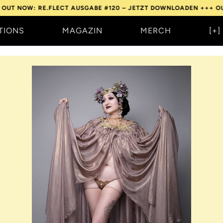
 RE.FLECT AUSGABE #120 – JETZT DOWNLOADEN +++
OUT NOW: R
TIONS
MAGAZIN
MERCH
[+]