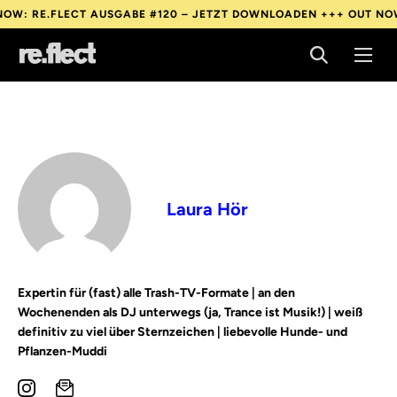
.FLECT AUSGABE #120 – JETZT DOWNLOADEN +++
OUT NOW: RE.F
.FLECT AUSGABE #120 – JETZT DOWNLOADEN +++
OUT NOW: RE.F
.FLECT AUSGABE #120 – JETZT DOWNLOADEN +++
OUT NOW: RE.F
Laura Hör
Expertin für (fast) alle Trash-TV-Formate | an den
Wochenenden als DJ unterwegs (ja, Trance ist Musik!) | weiß
definitiv zu viel über Sternzeichen | liebevolle Hunde- und
Pflanzen-Muddi