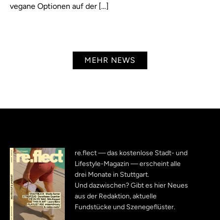
vegane Optionen auf der […]
MEHR NEWS
re.flect — das kostenlose Stadt- und
Lifestyle-Magazin — erscheint alle
drei Monate in Stuttgart.
Und dazwischen? Gibt es hier Neues
aus der Redaktion, aktuelle
Fundstücke und Szenegeflüster.