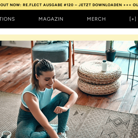
 RE.FLECT AUSGABE #120 – JETZT DOWNLOADEN +++
OUT NOW: R
TIONS
MAGAZIN
MERCH
[+]