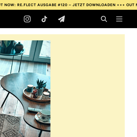
E.FLECT AUSGABE #120 – JETZT DOWNLOADEN +++
OUT NOW: RE.F