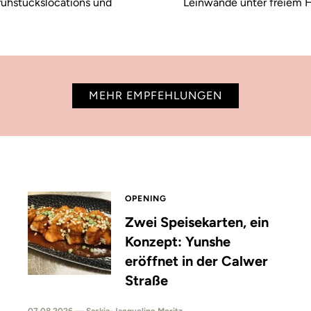
rühstückslocations und
Leinwände unter freiem H
MEHR EMPFEHLUNGEN
OPENING
Zwei Speisekarten, ein
Konzept: Yunshe
eröffnet in der Calwer
Straße