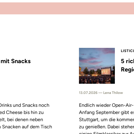
LISTIC
s mit Snacks
5 ri
Regi
13.07.2026 — Lena Thilow
 Drinks und Snacks noch
Endlich wieder Open-Air-
led Cheese bis hin zu
Anfang September gibt es
elt, bei denen neben
Stuttgart, um die komm
m Snacken auf dem Tisch
zu genießen. Dabei stehe
einige Filmklassiker zur