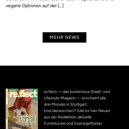
vegane Optionen auf der […]
MEHR NEWS
re.flect — das kostenlose Stadt- und
Lifestyle-Magazin — erscheint alle
drei Monate in Stuttgart.
Und dazwischen? Gibt es hier Neues
aus der Redaktion, aktuelle
Fundstücke und Szenegeflüster.