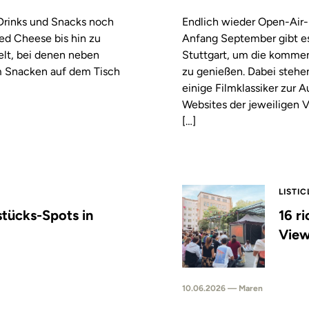
 Drinks und Snacks noch
Endlich wieder Open-Air-
led Cheese bis hin zu
Anfang September gibt es
elt, bei denen neben
Stuttgart, um die komm
m Snacken auf dem Tisch
zu genießen. Dabei stehe
einige Filmklassiker zur
Websites der jeweiligen V
[…]
LISTIC
stücks-Spots in
16 r
View
10.06.2026 — Maren