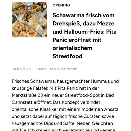
OPENING
Schawarma frisch vom
Drehspieß, dazu Mezze
und Halloumi-Fries: Pita
Panic eröffnet mit
orientalischem
Streetfood
30.07.2026 — Saskia-Jacqueline Moritz
Frisches Schawarma, hausgemachter Hummus und
knusprige Falafel: Mit Pita Panic hat in der
Marktstraße 23 ein neuer Streetfood-Spot in Bad
Cannstatt eröffnet. Das Konzept verbindet
orientalische Klassiker mit einem modernen Ansatz
und setzt dabei auf täglich frische Zutaten sowie
hausgemachte Dips und Säfte. Neben Gerichten
mit Fleisch stehen auch vegetarische und vegane