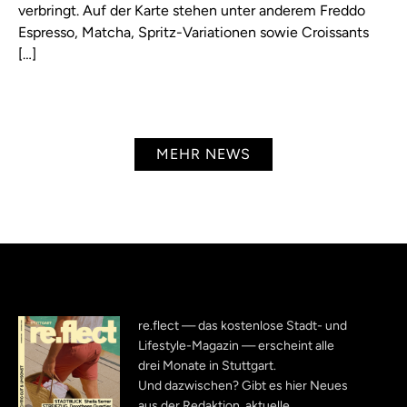
verbringt. Auf der Karte stehen unter anderem Freddo
Espresso, Matcha, Spritz-Variationen sowie Croissants
[…]
MEHR NEWS
re.flect — das kostenlose Stadt- und
Lifestyle-Magazin — erscheint alle
drei Monate in Stuttgart.
Und dazwischen? Gibt es hier Neues
aus der Redaktion, aktuelle