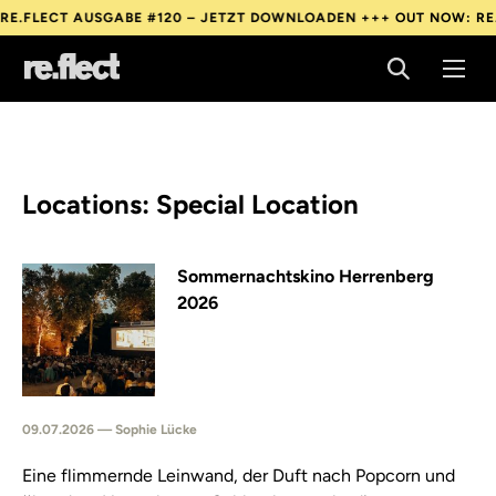
T AUSGABE #120 – JETZT DOWNLOADEN +++
OUT NOW: RE.FLECT 
T AUSGABE #120 – JETZT DOWNLOADEN +++
OUT NOW: RE.FLECT 
T AUSGABE #120 – JETZT DOWNLOADEN +++
OUT NOW: RE.FLECT 
Locations: Special Location
Sommernachtskino Herrenberg
2026
09.07.2026 — Sophie Lücke
Eine flimmernde Leinwand, der Duft nach Popcorn und