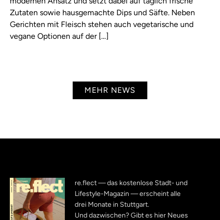
modernen Ansatz und setzt dabei auf täglich frische
Zutaten sowie hausgemachte Dips und Säfte. Neben
Gerichten mit Fleisch stehen auch vegetarische und
vegane Optionen auf der […]
MEHR NEWS
re.flect — das kostenlose Stadt- und
Lifestyle-Magazin — erscheint alle
drei Monate in Stuttgart.
Und dazwischen? Gibt es hier Neues