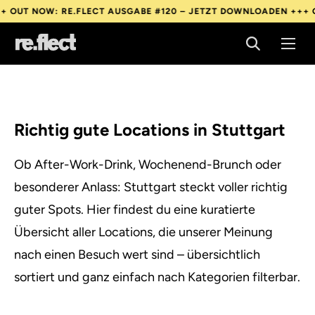
UT NOW: RE.FLECT AUSGABE #120 – JETZT DOWNLOADEN +++
OUT
UT NOW: RE.FLECT AUSGABE #120 – JETZT DOWNLOADEN +++
OUT
UT NOW: RE.FLECT AUSGABE #120 – JETZT DOWNLOADEN +++
OUT
Richtig gute Locations in Stuttgart
Ob After-Work-Drink, Wochenend-Brunch oder
besonderer Anlass: Stuttgart steckt voller richtig
guter Spots. Hier findest du eine kuratierte
Übersicht aller Locations, die unserer Meinung
nach einen Besuch wert sind – übersichtlich
sortiert und ganz einfach nach Kategorien filterbar.