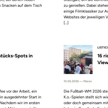
m Snacken auf dem Tisch
zu genießen. Dabei stehe
einige Filmklassiker zur
Websites der jeweiligen V
[…]
LISTIC
stücks-Spots in
16 r
View
10.06.2026 — Maren
fee vor der Arbeit, ein
Die Fußball-WM 2026 steh
in ausgedehnter Start in
K.o.-Spielen stellt sich 
. Nachdem wir im ersten
oder doch gemeinsam mitf