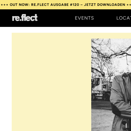
T NOW: RE.FLECT AUSGABE #120 – JETZT DOWNLOADEN +++
OUT N
EVENTS
LOCA