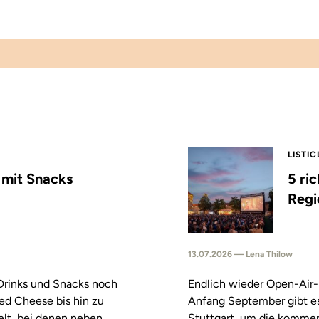
LISTIC
s mit Snacks
5 ri
Regi
13.07.2026 — Lena Thilow
 Drinks und Snacks noch
Endlich wieder Open-Air-
led Cheese bis hin zu
Anfang September gibt es
elt, bei denen neben
Stuttgart, um die komm