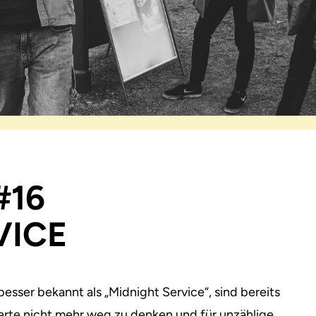
 #16
VICE
esser bekannt als „Midnight Service“, sind bereits
arte nicht mehr weg zu denken und für unzählige