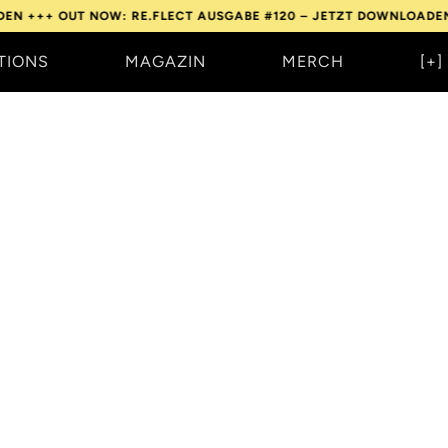
EN +++
OUT NOW: RE.FLECT AUSGABE #120 – JETZT DOWNLOADEN 
TIONS
MAGAZIN
MERCH
[+]