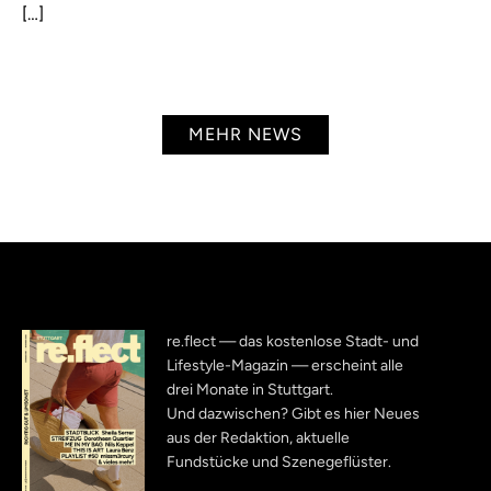
[…]
MEHR NEWS
re.flect — das kostenlose Stadt- und
Lifestyle-Magazin — erscheint alle
drei Monate in Stuttgart.
Und dazwischen? Gibt es hier Neues
aus der Redaktion, aktuelle
Fundstücke und Szenegeflüster.