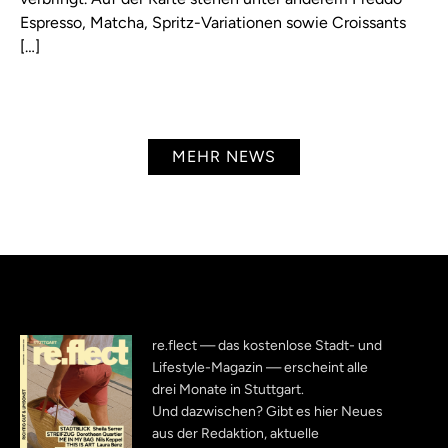
Espresso, Matcha, Spritz-Variationen sowie Croissants
[…]
MEHR NEWS
re.flect — das kostenlose Stadt- und
Lifestyle-Magazin — erscheint alle
drei Monate in Stuttgart.
Und dazwischen? Gibt es hier Neues
aus der Redaktion, aktuelle