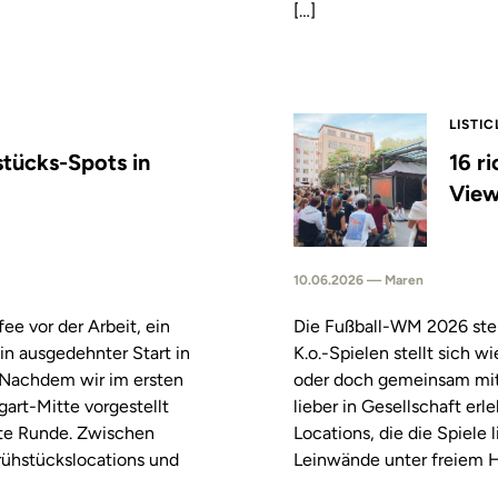
[…]
LISTIC
stücks-Spots in
16 r
View
10.06.2026 — Maren
fee vor der Arbeit, ein
Die Fußball-WM 2026 steh
in ausgedehnter Start in
K.o.-Spielen stellt sich 
. Nachdem wir im ersten
oder doch gemeinsam mitf
tgart-Mitte vorgestellt
lieber in Gesellschaft erl
ste Runde. Zwischen
Locations, die die Spiele
rühstückslocations und
Leinwände unter freiem H