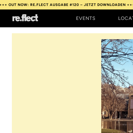
OW: RE.FLECT AUSGABE #120 – JETZT DOWNLOADEN +++
OUT NOW
EVENTS
LOCA