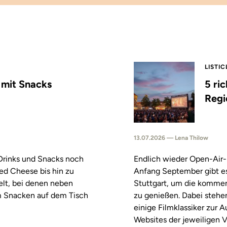
LISTIC
s mit Snacks
5 ri
Regi
13.07.2026 — Lena Thilow
 Drinks und Snacks noch
Endlich wieder Open-Air-
led Cheese bis hin zu
Anfang September gibt es
elt, bei denen neben
Stuttgart, um die komm
m Snacken auf dem Tisch
zu genießen. Dabei stehe
einige Filmklassiker zur
Websites der jeweiligen V