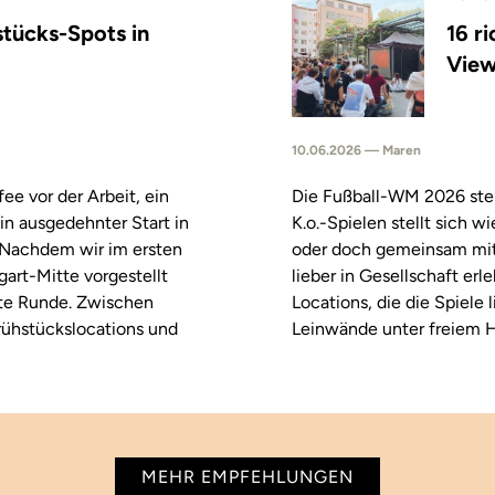
stücks-Spots in
16 r
View
10.06.2026 — Maren
fee vor der Arbeit, ein
Die Fußball-WM 2026 steh
in ausgedehnter Start in
K.o.-Spielen stellt sich 
. Nachdem wir im ersten
oder doch gemeinsam mitf
tgart-Mitte vorgestellt
lieber in Gesellschaft erl
ste Runde. Zwischen
Locations, die die Spiele
rühstückslocations und
Leinwände unter freiem H
MEHR EMPFEHLUNGEN