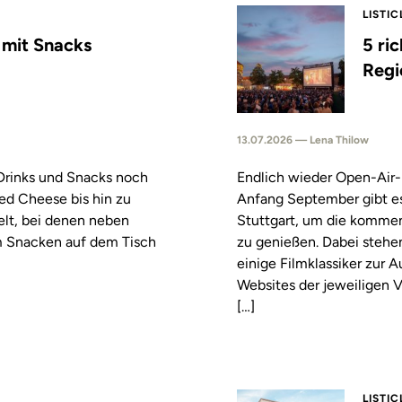
LISTIC
s mit Snacks
5 ri
Regi
13.07.2026 — Lena Thilow
 Drinks und Snacks noch
Endlich wieder Open-Air-
led Cheese bis hin zu
Anfang September gibt es
elt, bei denen neben
Stuttgart, um die komm
m Snacken auf dem Tisch
zu genießen. Dabei stehe
einige Filmklassiker zur
Websites der jeweiligen V
[…]
LISTIC