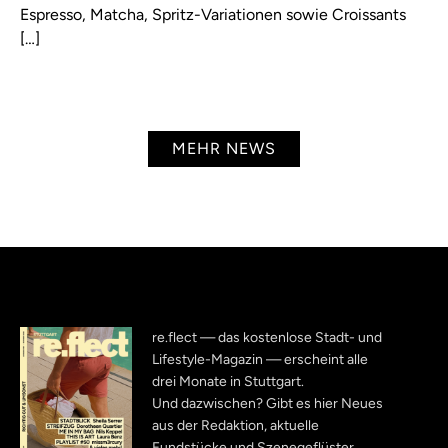
Espresso, Matcha, Spritz-Variationen sowie Croissants
[…]
MEHR NEWS
re.flect — das kostenlose Stadt- und
Lifestyle-Magazin — erscheint alle
drei Monate in Stuttgart.
Und dazwischen? Gibt es hier Neues
aus der Redaktion, aktuelle
Fundstücke und Szenegeflüster.