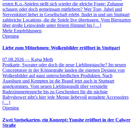
ersten K.o.-Spielen stellt sich wieder die gleiche Frage: Zuhause
schauen oder doch gemeinsam mitfiebern? Wer Tore, Jubel und
Nervenkitzel lieber in Gesellschaft erlebt, findet in und um Stuttgart
zahlreiche Locations, die die Spiele live übertragen. Vom Biergarten
über große Leinwände unter freiem Himmel bis […]
Mehr Empfehlungen
Opening
Liebe zum Mitnehmen: Wolkenbilder eröffnet in Stuttgart
07.08.2026 — Kajsa Meth
Postkarte, Sweater oder doch die neue Lieblingstasche? Im neuen
Conceptstore in der Königstraße landen die eigenen Designs von
Wolkenbilder auf ganz unterschiedlichen Produkten. Nach
Augsburg und Kempten ist die Brand jetzt auch in Stuttgart
angekommen. Vom neuen Lieblingspulli über verspielte
Badezimmerteppiche bis zu Geschenken für die nächste
Babyshower gibt’s hier jede Menge liebevoll gestaltete Accessoires
[…]
Opening
Zwei Speisekarten, ein Konzept: Yunshe eröffnet in der Calwer
Straße