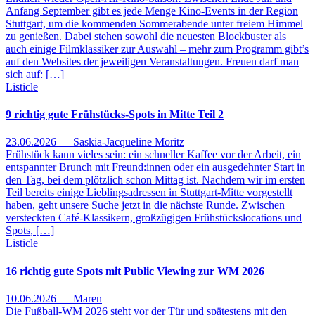
Anfang September gibt es jede Menge Kino-Events in der Region
Stuttgart, um die kommenden Sommerabende unter freiem Himmel
zu genießen. Dabei stehen sowohl die neuesten Blockbuster als
auch einige Filmklassiker zur Auswahl – mehr zum Programm gibt’s
auf den Websites der jeweiligen Veranstaltungen. Freuen darf man
sich auf: […]
Listicle
9 richtig gute Frühstücks-Spots in Mitte Teil 2
23.06.2026 — Saskia-Jacqueline Moritz
Frühstück kann vieles sein: ein schneller Kaffee vor der Arbeit, ein
entspannter Brunch mit Freund:innen oder ein ausgedehnter Start in
den Tag, bei dem plötzlich schon Mittag ist. Nachdem wir im ersten
Teil bereits einige Lieblingsadressen in Stuttgart-Mitte vorgestellt
haben, geht unsere Suche jetzt in die nächste Runde. Zwischen
versteckten Café-Klassikern, großzügigen Frühstückslocations und
Spots, […]
Listicle
16 richtig gute Spots mit Public Viewing zur WM 2026
10.06.2026 — Maren
Die Fußball-WM 2026 steht vor der Tür und spätestens mit den