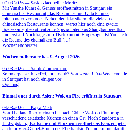
07.08.2026 — Saskia-Jacqueline Moritz
Mit Yunshe Kunst & Genuss eröffnet mitten in Stuttgart ein
chinesisches Restaurant, das Bekanntes und Unbekanntes
miteinander verbindet. Neben den Klassikern, die viele aus
chinesischen Restaurants kennen, wartet hier noch eine zweite
Speisekarte, die authentische Spezialitäten aus Shanghai bereithält
und erst auf Nachfrage zum Tisch kommt. Eingezogen ist Yunshe in
die Räume des ehemaligen Bull […]
Wochenendberater
Wochenendberater 6. – 9. August 2026
05.08.2026 — Sarah Zimmermann
Sommerpause, hitzefrei, im Urlaub? Von wegen! Das Wochenende
in Stuttgart hat noch einiges vor:
Opening
Einmal quer durch Asien: Wok on Fire eröffnet in Stuttgart
04.08.2026 — Kajsa Meth
Von Thailand über Vietnam bis nach China: Wok on Fire bringt
verschiedene asiatische Küchen an einen Ort. Nach Standorten in
Ludwigsburg, Karlsruhe und Pforzheim eröffnet das Konzept jetzt
auch im Vier-Giebel-Bau in der Eberhardstraße und kommt damit