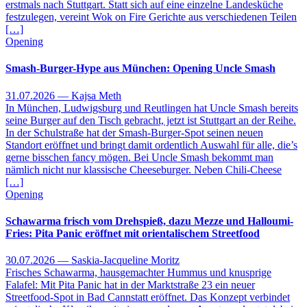
erstmals nach Stuttgart. Statt sich auf eine einzelne Landesküche
festzulegen, vereint Wok on Fire Gerichte aus verschiedenen Teilen
[…]
Opening
Smash-Burger-Hype aus München: Opening Uncle Smash
31.07.2026 — Kajsa Meth
In München, Ludwigsburg und Reutlingen hat Uncle Smash bereits
seine Burger auf den Tisch gebracht, jetzt ist Stuttgart an der Reihe.
In der Schulstraße hat der Smash-Burger-Spot seinen neuen
Standort eröffnet und bringt damit ordentlich Auswahl für alle, die’s
gerne bisschen fancy mögen. Bei Uncle Smash bekommt man
nämlich nicht nur klassische Cheeseburger. Neben Chili-Cheese
[…]
Opening
Schawarma frisch vom Drehspieß, dazu Mezze und Halloumi-
Fries: Pita Panic eröffnet mit orientalischem Streetfood
30.07.2026 — Saskia-Jacqueline Moritz
Frisches Schawarma, hausgemachter Hummus und knusprige
Falafel: Mit Pita Panic hat in der Marktstraße 23 ein neuer
Streetfood-Spot in Bad Cannstatt eröffnet. Das Konzept verbindet