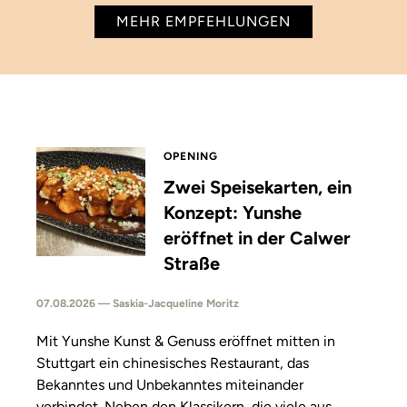
MEHR EMPFEHLUNGEN
OPENING
Zwei Speisekarten, ein
Konzept: Yunshe
eröffnet in der Calwer
Straße
07.08.2026 — Saskia-Jacqueline Moritz
Mit Yunshe Kunst & Genuss eröffnet mitten in
Stuttgart ein chinesisches Restaurant, das
Bekanntes und Unbekanntes miteinander
verbindet. Neben den Klassikern, die viele aus