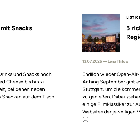
LISTIC
s mit Snacks
5 ri
Regi
13.07.2026 — Lena Thilow
 Drinks und Snacks noch
Endlich wieder Open-Air-
led Cheese bis hin zu
Anfang September gibt es
elt, bei denen neben
Stuttgart, um die komm
m Snacken auf dem Tisch
zu genießen. Dabei stehe
einige Filmklassiker zur
Websites der jeweiligen V
[…]