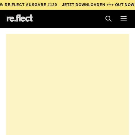
CT AUSGABE #120 – JETZT DOWNLOADEN +++
OUT NOW: RE.FLEC
CT AUSGABE #120 – JETZT DOWNLOADEN +++
OUT NOW: RE.FLEC
CT AUSGABE #120 – JETZT DOWNLOADEN +++
OUT NOW: RE.FLEC