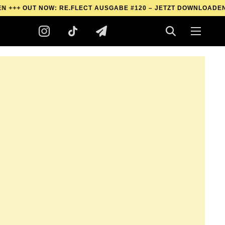
UT NOW: RE.FLECT AUSGABE #120 – JETZT DOWNLOADEN +++
OU
]