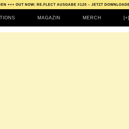
OUT NOW: RE.FLECT AUSGABE #120 – JETZT DOWNLOADEN +++
O
TIONS
MAGAZIN
MERCH
[+