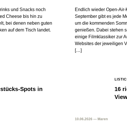
 Drinks und Snacks noch
Endlich wieder Open-Air-
lled Cheese bis hin zu
September gibt es jede Me
elt, bei denen neben guten
um die kommenden Somme
en auf dem Tisch landet.
genießen. Dabei stehen s
einige Filmklassiker zur
Websites der jeweiligen V
[…]
LISTI
hstücks-Spots in
16 r
View
10.06.2026 — Maren