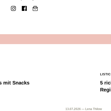
LISTI
rs mit Snacks
5 ri
Reg
13.07.2026 — Lena Thilow