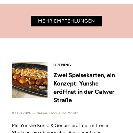
MEHR EMPFEHLUNGEN
OPENING
Zwei Speisekarten, ein
Konzept: Yunshe
eröffnet in der Calwer
Straße
07.08.2026 — Saskia-Jacqueline Moritz
Mit Yunshe Kunst & Genuss eröffnet mitten in
Stuttgart ein chinesisches Restaurant, das