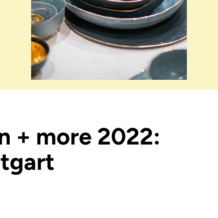
on + more 2022:
ttgart