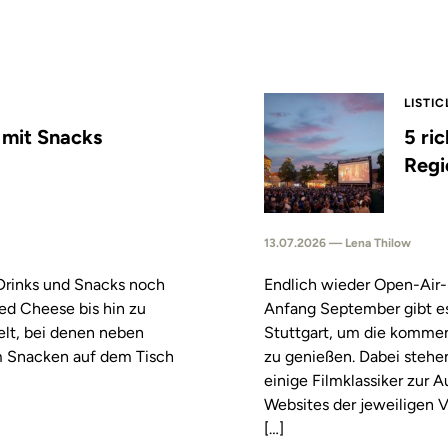
LISTIC
s mit Snacks
5 ri
Regi
13.07.2026 — Lena Thilow
 Drinks und Snacks noch
Endlich wieder Open-Air-
led Cheese bis hin zu
Anfang September gibt es
elt, bei denen neben
Stuttgart, um die komm
m Snacken auf dem Tisch
zu genießen. Dabei stehe
einige Filmklassiker zur
Websites der jeweiligen V
[…]