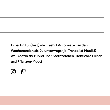
Expertin für (fast) alle Trash-TV-Formate | an den
Wochenenden als DJ unterwegs (ja, Trance ist Musik!) |
weiß definitiv zu viel über Sternzeichen | liebevolle Hunde-
und Pflanzen-Muddi