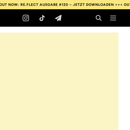
RE.FLECT AUSGABE #120 – JETZT DOWNLOADEN +++
OUT NOW: RE