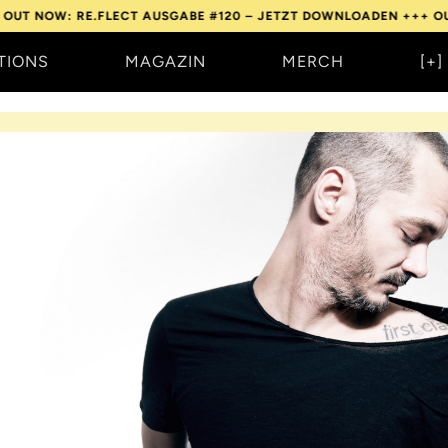
 RE.FLECT AUSGABE #120 – JETZT DOWNLOADEN +++
OUT NOW: R
TIONS
MAGAZIN
MERCH
[+]