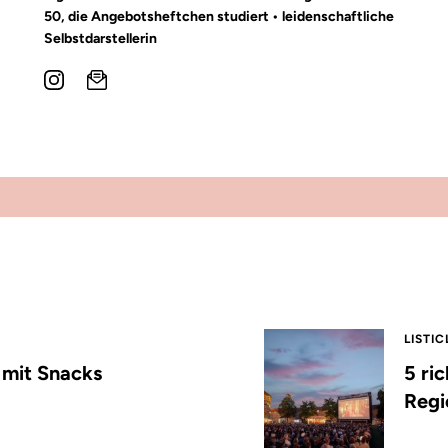
50, die Angebotsheftchen studiert • leidenschaftliche
Selbstdarstellerin
LISTIC
s mit Snacks
5 ri
Regi