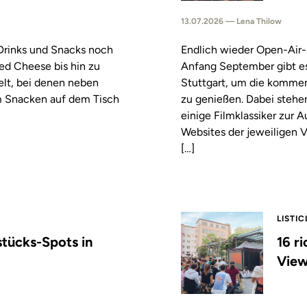
13.07.2026 — Lena Thilow
 Drinks und Snacks noch
Endlich wieder Open-Air-
led Cheese bis hin zu
Anfang September gibt es
elt, bei denen neben
Stuttgart, um die komm
m Snacken auf dem Tisch
zu genießen. Dabei stehe
einige Filmklassiker zur
Websites der jeweiligen V
[…]
LISTIC
stücks-Spots in
16 r
View