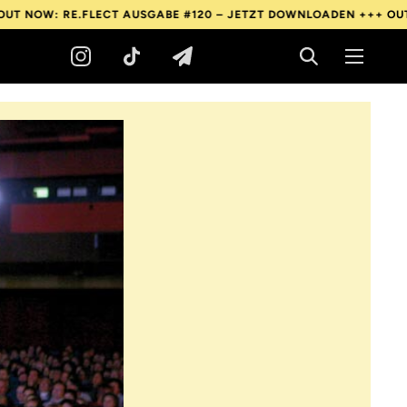
E.FLECT AUSGABE #120 – JETZT DOWNLOADEN +++
OUT NOW: RE.F