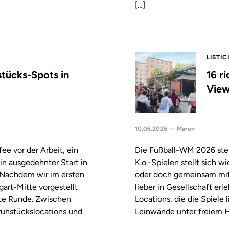
[…]
LISTIC
stücks-Spots in
16 r
View
10.06.2026 — Maren
fee vor der Arbeit, ein
Die Fußball-WM 2026 steh
in ausgedehnter Start in
K.o.-Spielen stellt sich 
. Nachdem wir im ersten
oder doch gemeinsam mitf
tgart-Mitte vorgestellt
lieber in Gesellschaft erl
ste Runde. Zwischen
Locations, die die Spiele
rühstückslocations und
Leinwände unter freiem H