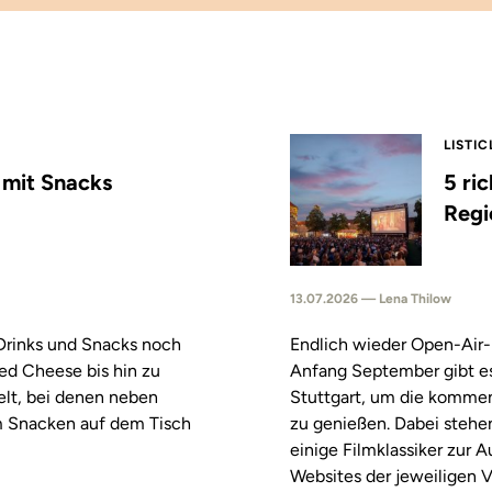
LISTIC
s mit Snacks
5 ri
Regi
13.07.2026 — Lena Thilow
 Drinks und Snacks noch
Endlich wieder Open-Air-
led Cheese bis hin zu
Anfang September gibt es
elt, bei denen neben
Stuttgart, um die komm
m Snacken auf dem Tisch
zu genießen. Dabei stehe
einige Filmklassiker zur
Websites der jeweiligen V